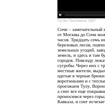
Путин, Гватемала, 2007
Сочи – замечательный 
от Москвы до Сочи мож
часов. Тридцать семь 
березовых лесов, пшен
земельных угодий, зав
земель, и здесь и там б
городок. Повсюду лежа
сугробы. Через них с 
местные жители, выдых
одетые в черные брюки
воротниками и с теплы
проезжаем Тулу, Ворон
а снег все еще покрывае
проносимся через горы,
Кавказа, и снег исчезае