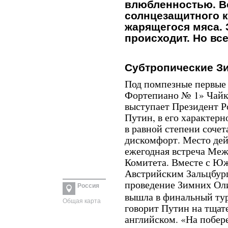
влюбленностью. В
солнцезащитного к
жарящегося мяса. 
происходит. Но все
Субтропические З
Под помпезные первые
Фортепиано № 1» Чайко
выступает Президент 
Путин, в его характерн
в равной степени соче
дискомфорт. Место дей
ежегодная встреча Ме
Комитета. Вместе с Ю
Австрийским Зальцбург
проведение Зимних Ол
Россия
вышла в финальный тур
Общая карта
говорит Путин на тщат
английском. «На побер